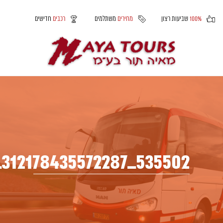
100%
שביעות רצון
מחירים
משתלמים
רכבים
חדישים
535502_312178435572287_1000342282_n