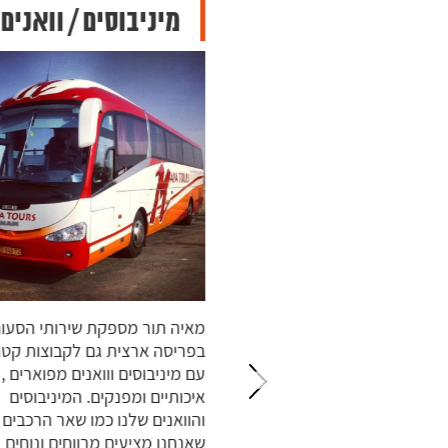
וסים
מיניבוסים / וואנים
ם של מאיה תור מונה
מאיה תור מספקת שירותי הסעות
וטובוסים חדישים ומפוארים
בפריסה ארצית גם לקבוצות קטנות
לכל מטרה וצורך שלכם.
עם מיניבוסים ווואנים מפוארים ,
ב מותקנות מערכות
איכותיים ומפנקים. המיניבוסים
ה ובקרה המקושרות
והוואנים שלנו כמו שאר הרכבים
וקדי הבקרה והשליטה
שאנחנו מציעים מרווחים ונוחים