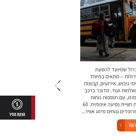
ול שמיועד להסעת
אוטובוס VIP הוא רכב הסעות מפ
לות – מתאים במיוחד
שמיועד לנוחות מרבית, חוויית נסי
י גיבוש, אירועים, קבוצות
יוקרתית, ולעיתים גם שירותים
לחות ועוד. מדובר ברכב
מותאמים אישית. הוא מתאים
זג, עם תוספות נוחות
להסעות לאירועים, טיולים קבוצתיי
שמספקות חוויית נסיעה איכותית. 60
נסיעות עסקיות, הסעות תיירים ועוד
דים ונוחים מיזוג אוויר...
38 מושבים מרווחים ונוחים במיוחד
מערכת...
ד
קרא עוד