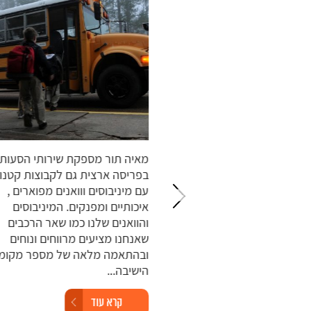
ם של מאיה תור מונה
מאיה תור מספקת שירותי הסעות
וטובוסים חדישים ומפוארים
בפריסה ארצית גם לקבוצות קטנות
לכל מטרה וצורך שלכם.
עם מיניבוסים ווואנים מפוארים ,
ב מותקנות מערכות
איכותיים ומפנקים. המיניבוסים
ה ובקרה המקושרות
והוואנים שלנו כמו שאר הרכבים
וקדי הבקרה והשליטה
שאנחנו מציעים מרווחים ונוחים
שון לציון,...
ובהתאמה מלאה של מספר מקומות
הישיבה...
קרא עוד