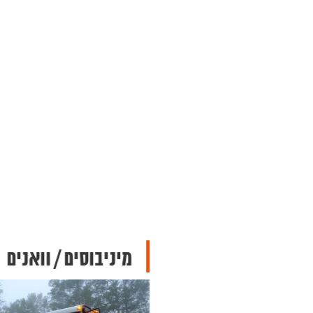
וסים
מיניבוסים / וואנים