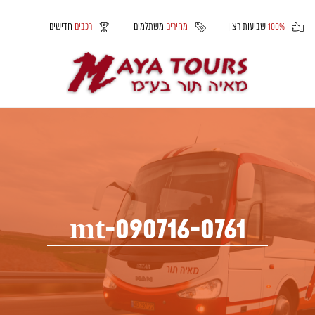
100%
שביעות רצון
מחירים
משתלמים
רכבים
חדישים
mt-090716-0761