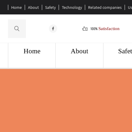
Home
About
Safety
Technology
Related companies
Us
100%
Satisfaction
Home
About
Safe