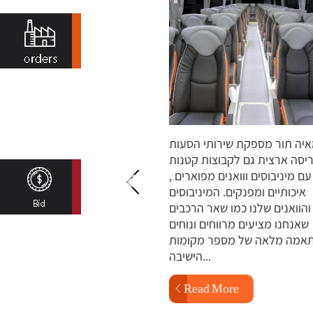
מאיה תור מספקת שירותי הסעות
צי האוטובוסים של מאי
פריסה ארצית גם לקבוצות קטנות
כ-200 אוטובוסים חד
עם מיניבוסים ווואנים מפוארים ,
אשר יתאימו לכל מטרה ו
איכותיים ומפנקים. המיניבוסים
בכל כלי הרכב מותק
והוואנים שלנו כמו שאר הרכבים
איתור, שליטה ובקר
שאנחנו מציעים מרווחים ונוחים
בזמן אמת למוקדי הבקר
בהתאמה מלאה של מספר מקומות
הממוקמים בראשון לציון,...
הישיבה...
ore
Read More