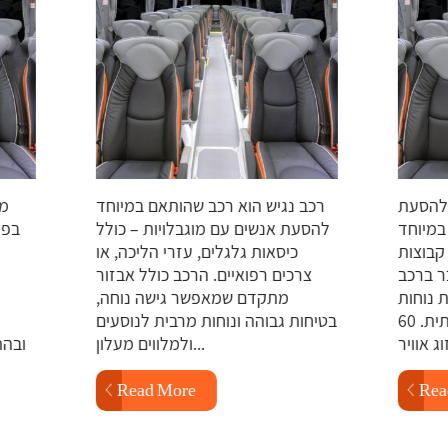
ועד להסעת
רכב נגיש הוא רכב שהותאם במיוחד
ים במיוחד
להסעת אנשים עם מוגבלויות – כולל
ב
ים, קבוצות
כיסאות גלגלים, עזרי הליכה, או
דובר ברכב
צרכים רפואיים. הרכב כולל אבזור
פות נוחות
מתקדם שמאפשר גישה נוחה,
שמספקות חוויית נסיעה איכותית. 60
בטיחות גבוהה ונוחות מרבית לנוסעים
ולמלווים מעלון...
ו
Read More
Read 