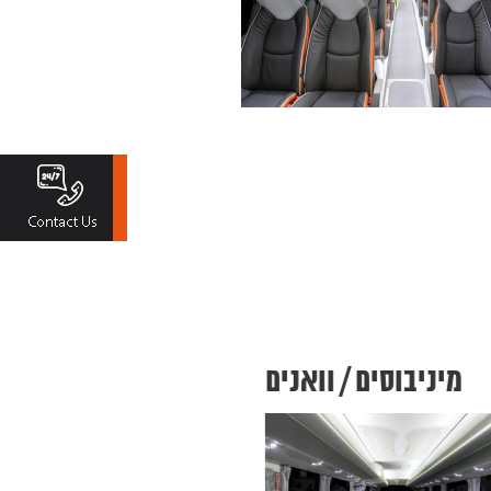
מיניבוסים / וואנים
אוט