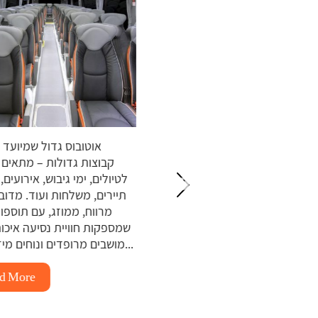
אוטובוס גדול שמי
אוטובוס VIP הוא רכב הסעות מפואר
קבוצות גדולות – מתא
ועד לנוחות מרבית, חוויית נסיעה
לטיולים, ימי גיבוש, אירוע
יוקרתית, ולעיתים גם שירותים
תיירים, משלחות ועוד. מ
מותאמים אישית. הוא מתאים
מרווח, ממוזג, עם תוס
עות לאירועים, טיולים קבוצתיים,
ות עסקיות, הסעות תיירים ועוד..
מושבים מרופדים ונוחים מיזוג אוויר...
38 מושבים מרווחים ונוחים במיוחד
מערכת...
More
Read More