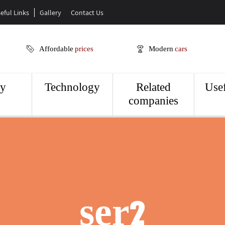
eful Links
Gallery
Contact Us
Affordable
prices
Modern
cars
ty
Technology
Related
Usef
companies
ser2