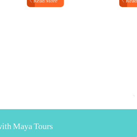
Read More
Read 
 with Maya Tours