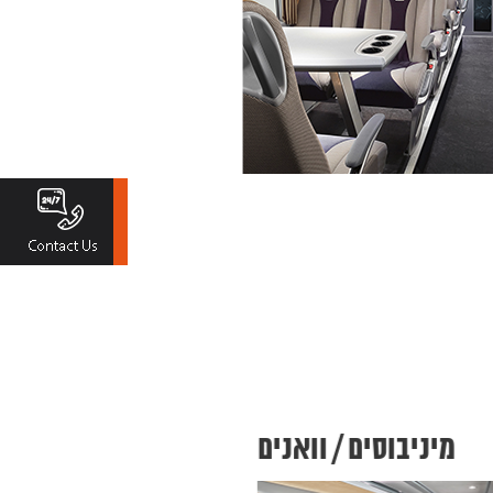
מיניבוסים / וואנים
או