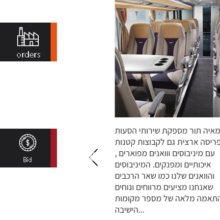
מאיה תור מספקת שירותי הסעות
צי האוטובוסים של מא
בפריסה ארצית גם לקבוצות קטנות
כ-200 אוטובוסים חד
עם מיניבוסים ווואנים מפוארים ,
אשר יתאימו לכל מטרה ו
איכותיים ומפנקים. המיניבוסים
בכל כלי הרכב מותק
והוואנים שלנו כמו שאר הרכבים
איתור, שליטה ובקר
שאנחנו מציעים מרווחים ונוחים
בזמן אמת למוקדי הבק
בהתאמה מלאה של מספר מקומות
הממוקמים בראשון לציון,...
הישיבה...