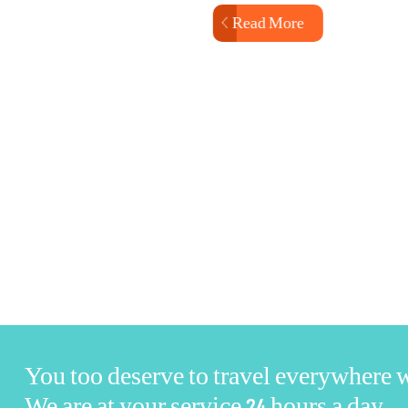
ore
Read More
You too deserve to travel everywhere
We are at your service 24 hours a day